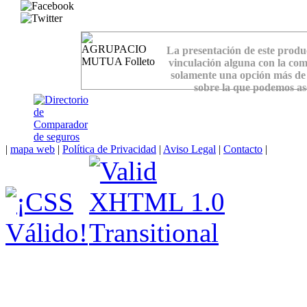
La presentación de este prod
vinculación alguna con la com
solamente una opción más de
sobre la que podemos as
|
mapa web
|
Política de Privacidad
|
Aviso Legal
|
Contacto
|