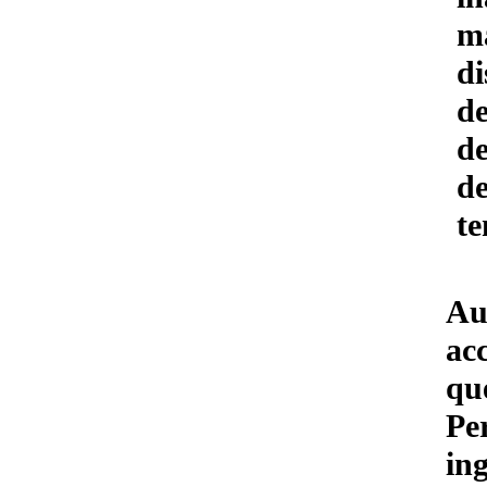
m
di
de
de
de
te
Au
ac
qu
Pe
ing