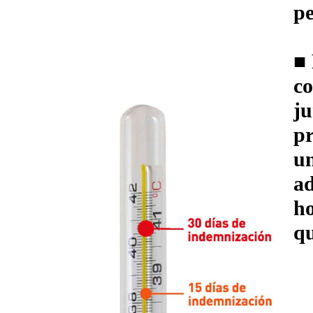
pe
■ 
co
ju
pr
u
ad
ho
qu