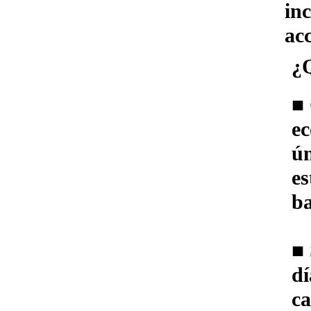
in
ac
¿
■ 
e
ún
es
b
■ 
dí
ca