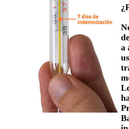
¿
No
de
a 
us
tr
me
L
ha
Pr
Ba
in